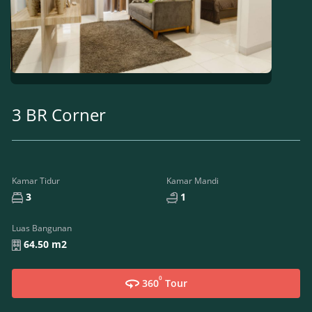
3 BR Corner
Kamar Tidur
Kamar Mandi
3
1
Luas Bangunan
64.50 m2
0
360
Tour