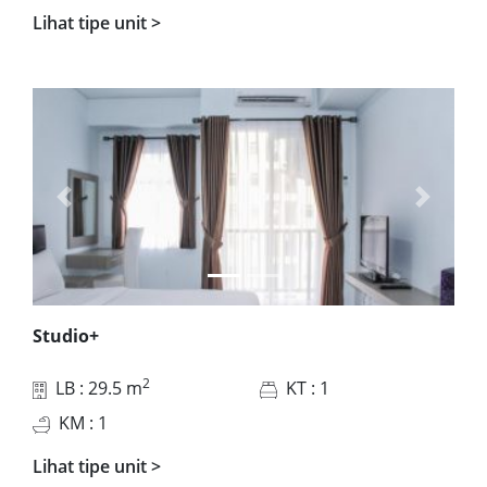
Lihat tipe unit
>
Previous
Next
Studio+
2
LB
: 29.5 m
KT
: 1
KM
: 1
Lihat tipe unit
>