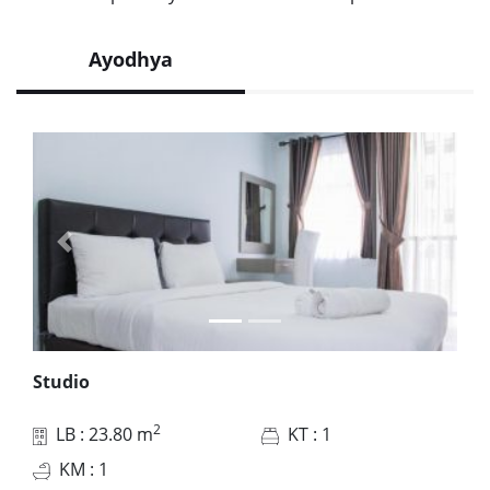
Ayodhya
Previous
Next
Studio
2
LB
: 23.80 m
KT
: 1
KM
: 1