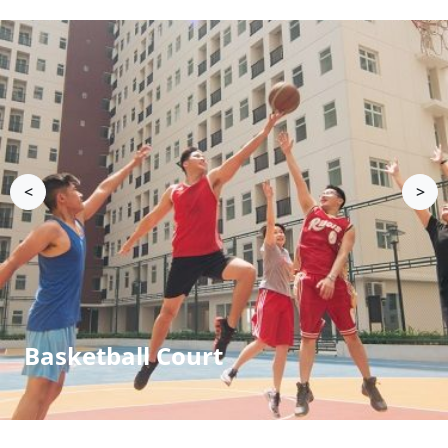
<
>
Basketball Court