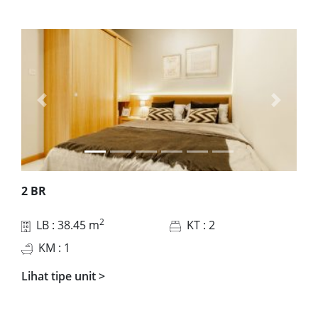
Previous
Next
2 BR
2
LB
: 38.45 m
KT
: 2
KM
: 1
Lihat tipe unit
>