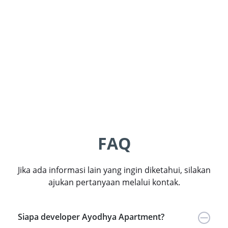
Puri Orchard
Silkto
Jl. Raya Adicipta Kav.8 Lingkar Luar Barat, Jakarta Barat
Jl. Bayangkar
11740
Utara, Kota T
Harga mulai dari
Harga mulai 
Rp 780 Juta
Rp 523
FAQ
Jika ada informasi lain yang ingin diketahui, silakan
ajukan pertanyaan melalui kontak.
Siapa developer Ayodhya Apartment?